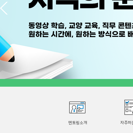
멘토링소개
자주하